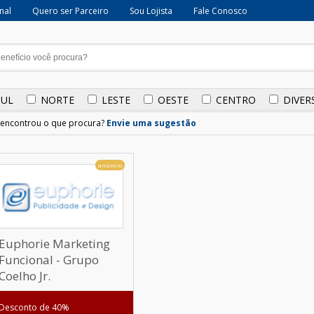
onal
Quero ser Parceiro
Sou Lojista
Fale Conosco
SUL
NORTE
LESTE
OESTE
CENTRO
DIVER
encontrou o que procura?
Envie uma sugestão
anúncio
Euphorie Marketing
Funcional - Grupo
Coelho Jr.
Desconto de 40%