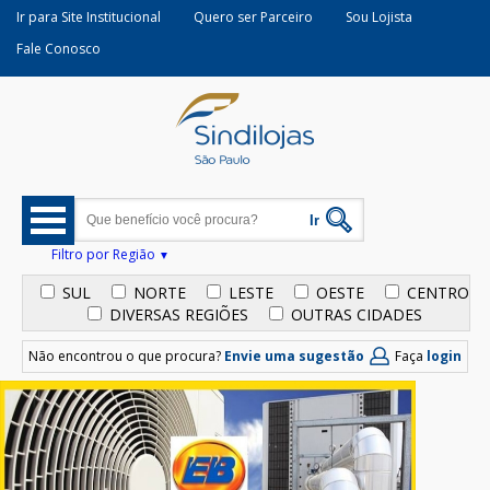
Ir para Site Institucional
Quero ser Parceiro
Sou Lojista
Fale Conosco
Filtro por Região
SUL
NORTE
LESTE
OESTE
CENTRO
DIVERSAS REGIÕES
OUTRAS CIDADES
Não encontrou o que procura?
Envie uma sugestão
Faça
login